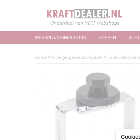
WERKPLAATSINRICHTING
DOPPEN
SLEU
Home
>
Overige-gereedschappen
>
Tankvlottersleut
Cookies