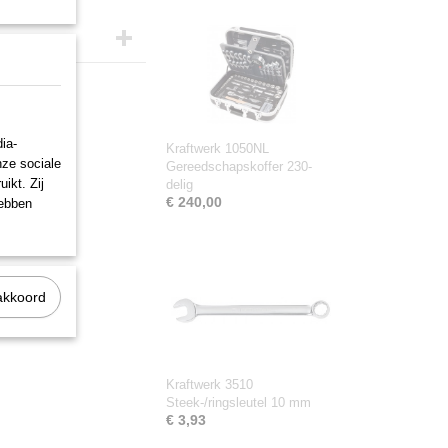
ia-
Kraftwerk 1050NL
nze sociale
Gereedschapskoffer 230-
ikt. Zij
delig
€ 240,00
hebben
akkoord
Kraftwerk 3510
Steek-/ringsleutel 10 mm
€ 3,93