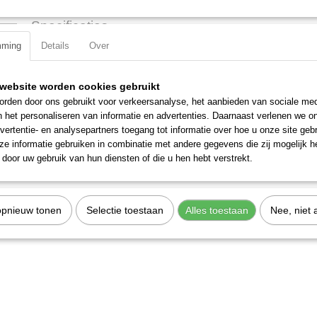
Specificaties
mming
Details
Over
Productcode
30605
EAN code
7612206091800
Productcode leverancier
30605
website worden cookies gebruikt
rden door ons gebruikt voor verkeersanalyse, het aanbieden van sociale med
n het personaliseren van informatie en advertenties. Daarnaast verlenen we o
vertentie- en analysepartners toegang tot informatie over hoe u onze site gebru
e informatie gebruiken in combinatie met andere gegevens die zij mogelijk 
door uw gebruik van hun diensten of die u hen hebt verstrekt.
opnieuw tonen
Selectie toestaan
Alles toestaan
Nee, niet 