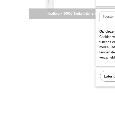
Kraftwerk-30605-Tankvlotter-sleutel
Toeste
Op deze 
Cookies wo
functies e
media-, ad
kunnen dez
verzameld 
Later 