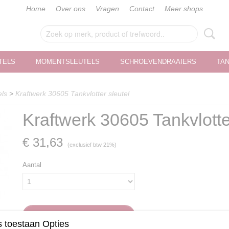
Home
Over ons
Vragen
Contact
Meer shops
TELS
MOMENTSLEUTELS
SCHROEVENDRAAIERS
TA
els
>
Kraftwerk 30605 Tankvlotter sleutel
Kraftwerk 30605 Tankvlotte
€ 31,63
(exclusief btw 21%)
Aantal
IN WINKELWAGEN
 toestaan Opties