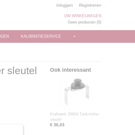
Inloggen
Registreren
UW WINKELWAGEN
Geen producten
(0)
NGEN
KALIBRATIESERVICE
+
r sleutel
Ook interessant
Kraftwerk 30604 Tankvlotter
sleutel
€ 36,03