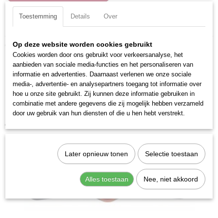
Toestemming
Details
Over
Specificaties
Productcode
Ook interessant
Op deze website worden cookies gebruikt
26120
Cookies worden door ons gebruikt voor verkeersanalyse, het
EAN code
aanbieden van sociale media-functies en het personaliseren van
7612206075633
informatie en advertenties. Daarnaast verlenen we onze sociale
media-, advertentie- en analysepartners toegang tot informatie over
Productcode leverancier
hoe u onze site gebruikt. Zij kunnen deze informatie gebruiken in
26120
combinatie met andere gegevens die zij mogelijk hebben verzameld
door uw gebruik van hun diensten of die u hen hebt verstrekt.
Kraftwerk 23100 Snijplaat + houder m10
€ 22,91
Later opnieuw tonen
Selectie toestaan
Alles toestaan
Nee, niet akkoord