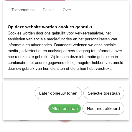
Toestemming
Details
Over
Specificaties
Productcode
Ook interessant
Op deze website worden cookies gebruikt
26080
Cookies worden door ons gebruikt voor verkeersanalyse, het
EAN code
aanbieden van sociale media-functies en het personaliseren van
7612206075619
informatie en advertenties. Daarnaast verlenen we onze sociale
media-, advertentie- en analysepartners toegang tot informatie over
Productcode leverancier
hoe u onze site gebruikt. Zij kunnen deze informatie gebruiken in
26080
combinatie met andere gegevens die zij mogelijk hebben verzameld
door uw gebruik van hun diensten of die u hen hebt verstrekt.
Kraftwerk 23100 Snijplaat + houder m10
€ 22,91
Later opnieuw tonen
Selectie toestaan
Alles toestaan
Nee, niet akkoord