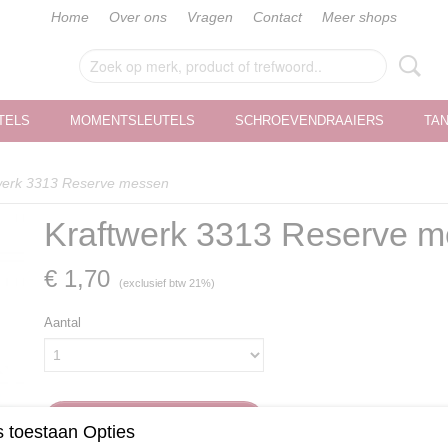
Home
Over ons
Vragen
Contact
Meer shops
TELS
MOMENTSLEUTELS
SCHROEVENDRAAIERS
TA
werk 3313 Reserve messen
Kraftwerk 3313 Reserve 
€ 1,70
(exclusief btw 21%)
Aantal
IN WINKELWAGEN
 toestaan Opties