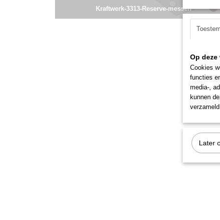
Kraftwerk-3313-Reserve-messen
Toeste
Op deze 
Cookies wo
functies e
media-, ad
kunnen dez
verzameld 
Later 