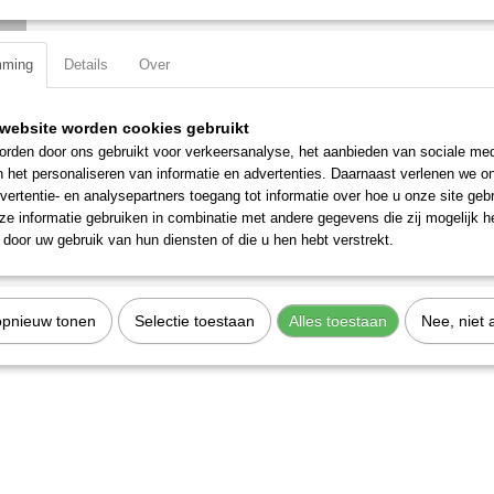
Specificaties
mming
Details
Over
Productcode
3313
Omschrijving
EAN code
7612206027816
Productcode leverancier
3313
website worden cookies gebruikt
Set van 10 stuks reserve afbreekmessen.
rden door ons gebruikt voor verkeersanalyse, het aanbieden van sociale med
Lengte: 85 mm
n het personaliseren van informatie en advertenties. Daarnaast verlenen we o
vertentie- en analysepartners toegang tot informatie over hoe u onze site gebru
Breedte: 9 mm
e informatie gebruiken in combinatie met andere gegevens die zij mogelijk 
door uw gebruik van hun diensten of die u hen hebt verstrekt.
opnieuw tonen
Selectie toestaan
Alles toestaan
Nee, niet 