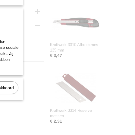
ia-
Kraftwerk 3310 Afbreekmes
nze sociale
135 mm
ikt. Zij
€ 3,47
hebben
akkoord
Kraftwerk 3314 Reserve
messen
€ 2,31