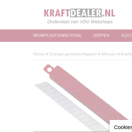
WERKPLAATSINRICHTING
DOPPEN
SLEU
Home
>
Overige-gereedschappen
>
Messen
>
Kraft
Cookies