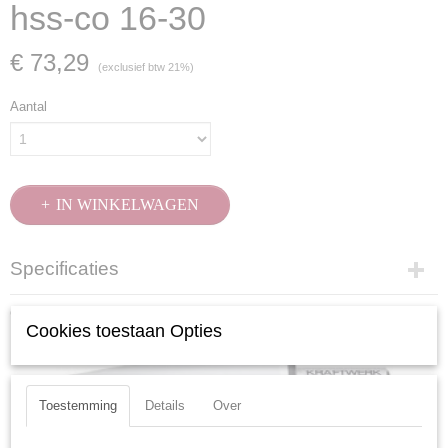
hss-co 16-30
€ 73,29
(exclusief btw 21%)
Aantal
IN WINKELWAGEN
Specificaties
Productcode
Ook interessant
18130
Cookies toestaan Opties
EAN code
7612206087599
Productcode leverancier
Toestemming
Details
Over
18130