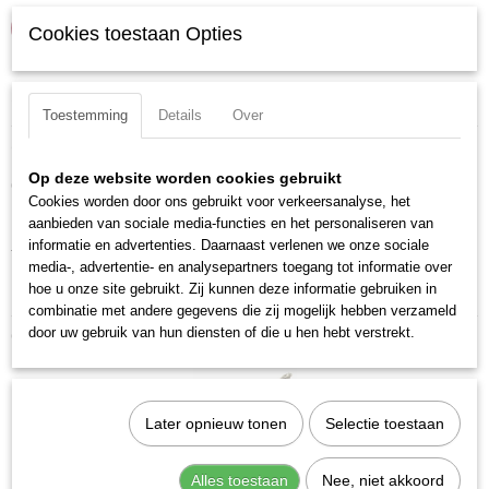
IN WINKELWAGEN
Cookies toestaan Opties
Specificaties
Toestemming
Details
Over
Productcode
Omschrijving
13110
Op deze website worden cookies gebruikt
Cobalt metaalboor met hoge standtijd voorzien van splitpunt.
EAN code
Cookies worden door ons gebruikt voor verkeersanalyse, het
7612206048040
Materiaal: HSS-E, Co5
aanbieden van sociale media-functies en het personaliseren van
Productcode leverancier
informatie en advertenties. Daarnaast verlenen we onze sociale
Totale lengte: 142 mm
13110
media-, advertentie- en analysepartners toegang tot informatie over
hoe u onze site gebruikt. Zij kunnen deze informatie gebruiken in
DIN ISO: DIN 338 N / ISO 235
combinatie met andere gegevens die zij mogelijk hebben verzameld
door uw gebruik van hun diensten of die u hen hebt verstrekt.
Ook interessant
Later opnieuw tonen
Selectie toestaan
Alles toestaan
Nee, niet akkoord