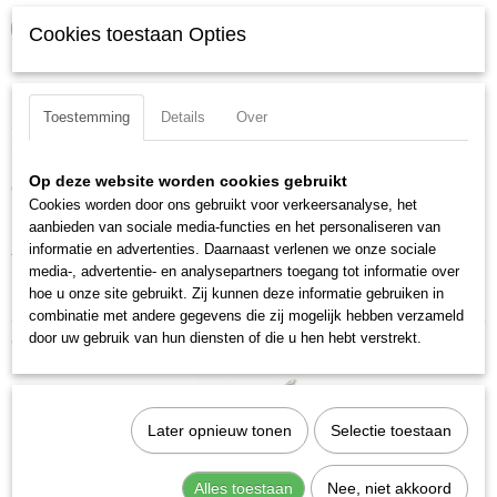
IN WINKELWAGEN
Cookies toestaan Opties
Specificaties
Toestemming
Details
Over
Productcode
Omschrijving
13075
Op deze website worden cookies gebruikt
Cobalt metaalboor met hoge standtijd voorzien van splitpunt.
EAN code
Cookies worden door ons gebruikt voor verkeersanalyse, het
7612206047968
Materiaal: HSS-E, Co5
aanbieden van sociale media-functies en het personaliseren van
Productcode leverancier
informatie en advertenties. Daarnaast verlenen we onze sociale
Totale lengte: 109 mm
13075
media-, advertentie- en analysepartners toegang tot informatie over
hoe u onze site gebruikt. Zij kunnen deze informatie gebruiken in
DIN ISO: DIN 338 N / ISO 235
combinatie met andere gegevens die zij mogelijk hebben verzameld
door uw gebruik van hun diensten of die u hen hebt verstrekt.
Ook interessant
Later opnieuw tonen
Selectie toestaan
Alles toestaan
Nee, niet akkoord