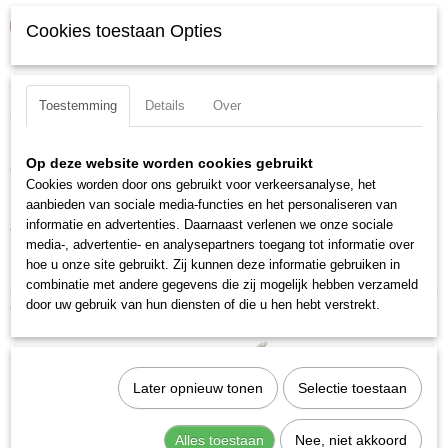
IN WINKELWAGEN
Cookies toestaan Opties
Specificaties
Toestemming
Details
Over
Productcode
Omschrijving
13015
Op deze website worden cookies gebruikt
Cobalt metaalboor met hoge standtijd voorzien van splitpunt.
EAN code
Cookies worden door ons gebruikt voor verkeersanalyse, het
7612206047791
Materiaal: HSS-E, Co5
aanbieden van sociale media-functies en het personaliseren van
Productcode leverancier
informatie en advertenties. Daarnaast verlenen we onze sociale
Totale lengte: 40 mm
13015
media-, advertentie- en analysepartners toegang tot informatie over
hoe u onze site gebruikt. Zij kunnen deze informatie gebruiken in
DIN ISO: DIN 338 N / ISO 235
combinatie met andere gegevens die zij mogelijk hebben verzameld
door uw gebruik van hun diensten of die u hen hebt verstrekt.
Ook interessant
Later opnieuw tonen
Selectie toestaan
Alles toestaan
Nee, niet akkoord