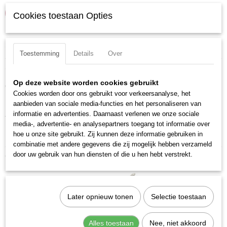
IN WINKELWAGEN
Cookies toestaan Opties
Specificaties
Toestemming
Details
Over
Productcode
Omschrijving
13010
Op deze website worden cookies gebruikt
Cobalt metaalboor met hoge standtijd voorzien van splitpunt.
EAN code
Cookies worden door ons gebruikt voor verkeersanalyse, het
7612206047784
Materiaal: HSS-E, Co5
aanbieden van sociale media-functies en het personaliseren van
Productcode leverancier
informatie en advertenties. Daarnaast verlenen we onze sociale
Totale lengte: 34 mm
13010
media-, advertentie- en analysepartners toegang tot informatie over
hoe u onze site gebruikt. Zij kunnen deze informatie gebruiken in
DIN ISO: DIN 338 N / ISO 235
combinatie met andere gegevens die zij mogelijk hebben verzameld
door uw gebruik van hun diensten of die u hen hebt verstrekt.
Ook interessant
Later opnieuw tonen
Selectie toestaan
Alles toestaan
Nee, niet akkoord