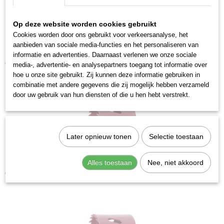
7612206100908
Productcode leverancier
Op deze website worden cookies gebruikt
19005
Cookies worden door ons gebruikt voor verkeersanalyse, het
aanbieden van sociale media-functies en het personaliseren van
Kraftwerk 19002 Gatzaag boorhouder
informatie en advertenties. Daarnaast verlenen we onze sociale
€ 10,26
media-, advertentie- en analysepartners toegang tot informatie over
hoe u onze site gebruikt. Zij kunnen deze informatie gebruiken in
combinatie met andere gegevens die zij mogelijk hebben verzameld
door uw gebruik van hun diensten of die u hen hebt verstrekt.
Later opnieuw tonen
Selectie toestaan
Alles toestaan
Nee, niet akkoord
Kraftwerk 19760 Gatzaag bi-metaal 76
€ 14,50