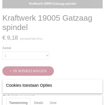
Kraftwerk-19005-Gatzaag-spindel
Kraftwerk 19005 Gatzaag
spindel
€ 9,18
(exclusief btw 21%)
Aantal
IN WINKELWAGEN
Cookies toestaan Opties
Specificaties
Productcode
Ook interessant
19005
Toestemming
Details
Over
EAN code