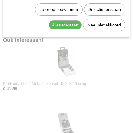
13905
25 Metaalboren 1,0 - 13,0mm oplopend met 0,5mm.
Later opnieuw tonen
Selectie toestaan
Materiaal: HSS-G staal
Alles toestaan
Nee, niet akkoord
DIN ISO: DIN 338 N. ISO 235
Ook interessant
Kraftwerk 11904 Metaalborenset HSS-G 19-delig
€ 41,58