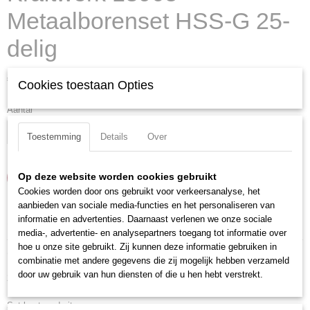
Metaalborenset HSS-G 25-
delig
€ 126,21
Cookies toestaan Opties
(exclusief btw 21%)
Aantal
Toestemming
Details
Over
Op deze website worden cookies gebruikt
IN WINKELWAGEN
Cookies worden door ons gebruikt voor verkeersanalyse, het
aanbieden van sociale media-functies en het personaliseren van
informatie en advertenties. Daarnaast verlenen we onze sociale
Specificaties
media-, advertentie- en analysepartners toegang tot informatie over
hoe u onze site gebruikt. Zij kunnen deze informatie gebruiken in
Productcode
Omschrijving
combinatie met andere gegevens die zij mogelijk hebben verzameld
13905
door uw gebruik van hun diensten of die u hen hebt verstrekt.
25-Delig kobaltborenset in metalen cassette.
EAN code
7612206048101
Set bestaand uit:
Productcode leverancier