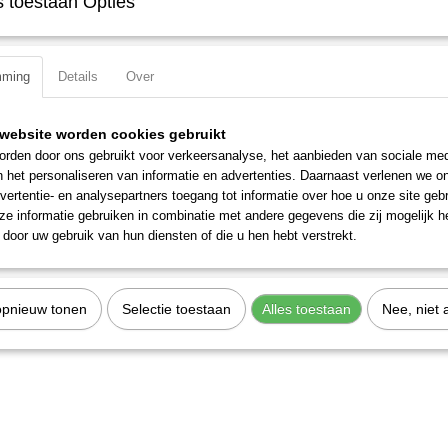
 toestaan Opties
IN WINKELWAGEN
Specificaties
mming
Details
Over
Productcode
3235K1
EAN code
7612206100038
website worden cookies gebruikt
Productcode leverancier
3235K1
rden door ons gebruikt voor verkeersanalyse, het aanbieden van sociale med
n het personaliseren van informatie en advertenties. Daarnaast verlenen we o
vertentie- en analysepartners toegang tot informatie over hoe u onze site gebru
e informatie gebruiken in combinatie met andere gegevens die zij mogelijk 
door uw gebruik van hun diensten of die u hen hebt verstrekt.
opnieuw tonen
Selectie toestaan
Alles toestaan
Nee, niet 