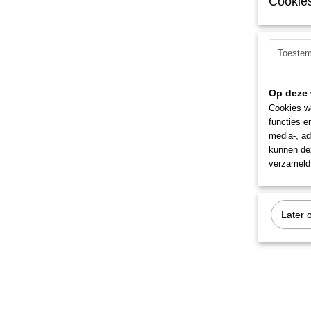
Cookies
Toeste
Op deze 
Cookies wo
functies e
media-, ad
kunnen dez
verzameld 
Later 