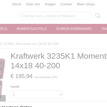
Home
Over ons
Vragen
Contact
Meer shops
TELS
MOMENTSLEUTELS
SCHROEVENDRAAIERS
TA
rk 3235K1 Momentsl.set 14x18 40-200
Kraftwerk 3235K1 Moments
14x18 40-200
€ 195,94
(exclusief btw 21%)
Aantal