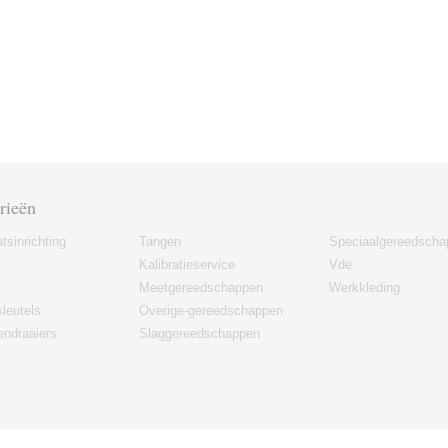
rieën
tsinrichting
Tangen
Speciaalgereedscha
Kalibratieservice
Vde
Meetgereedschappen
Werkkleding
leutels
Overige-gereedschappen
ndraaiers
Slaggereedschappen