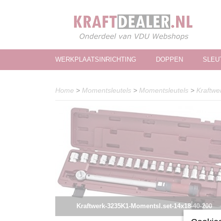
WERKPLAATSINRICHTING
DOPPEN
SLEU
Home
>
Momentsleutels
>
Momentsleutels
>
Kraftwe
Kraftwerk-3235K1-Momentsl.set-14x18-40-200