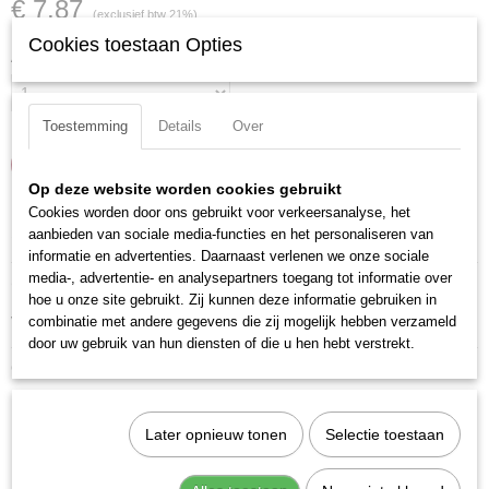
€ 7,87
(exclusief btw 21%)
Cookies toestaan Opties
Aantal
Toestemming
Details
Over
IN WINKELWAGEN
Op deze website worden cookies gebruikt
Cookies worden door ons gebruikt voor verkeersanalyse, het
Specificaties
aanbieden van sociale media-functies en het personaliseren van
informatie en advertenties. Daarnaast verlenen we onze sociale
Productcode
media-, advertentie- en analysepartners toegang tot informatie over
Omschrijving
201509
hoe u onze site gebruikt. Zij kunnen deze informatie gebruiken in
combinatie met andere gegevens die zij mogelijk hebben verzameld
Verchroomd en voorzien van gekartelde rand.
EAN code
door uw gebruik van hun diensten of die u hen hebt verstrekt.
7612206003230
Ook interessant
Productcode leverancier
201509
Later opnieuw tonen
Selectie toestaan