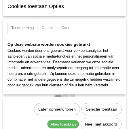
Cookies toestaan Opties
Specificaties
Productcode
Omschrijving
200512
Toestemming
Details
Over
Uitvoering: Zeskant
EAN code
7612206003063
Materiaal: Chroom Vanadium
Op deze website worden cookies gebruikt
Productcode leverancier
Totale lengte: 25 mm
200512
Cookies worden door ons gebruikt voor verkeersanalyse, het
aanbieden van sociale media-functies en het personaliseren van
Maat: 9/16 inch
informatie en advertenties. Daarnaast verlenen we onze sociale
media-, advertentie- en analysepartners toegang tot informatie over
Aandrijfgrootte: 3/8 inch
hoe u onze site gebruikt. Zij kunnen deze informatie gebruiken in
combinatie met andere gegevens die zij mogelijk hebben verzameld
Ook interessant
door uw gebruik van hun diensten of die u hen hebt verstrekt.
Later opnieuw tonen
Selectie toestaan
Kraftwerk 200130 Dop zeskant 3/8" 13 mm
Alles toestaan
Nee, niet akkoord
€ 4,24