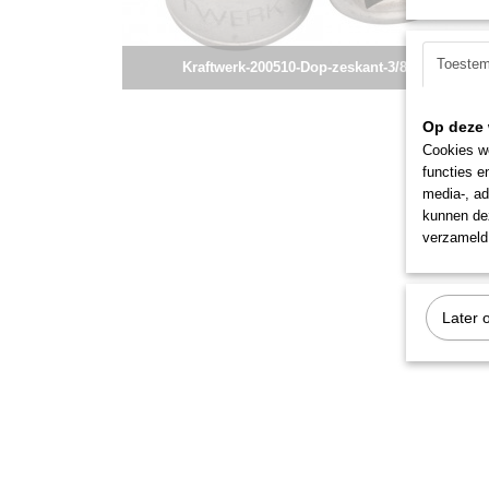
Toeste
Kraftwerk-200510-Dop-zeskant-3/8"-7/16-"
Op deze 
Cookies wo
functies e
media-, ad
kunnen dez
verzameld 
Later 