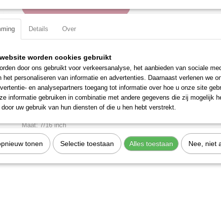
IN WINKELWAGEN
mming
Details
Over
Specificaties
Productcode
200510
website worden cookies gebruikt
Omschrijving
EAN code
7612206003049
rden door ons gebruikt voor verkeersanalyse, het aanbieden van sociale med
Productcode leverancier
200510
n het personaliseren van informatie en advertenties. Daarnaast verlenen we o
Uitvoering: Zeskant
vertentie- en analysepartners toegang tot informatie over hoe u onze site gebru
Materiaal: Chroom Vanadium
e informatie gebruiken in combinatie met andere gegevens die zij mogelijk 
door uw gebruik van hun diensten of die u hen hebt verstrekt.
Totale lengte: 25 mm
Maat: 7/16 inch
Aandrijfgrootte: 3/8 inch
opnieuw tonen
Selectie toestaan
Alles toestaan
Nee, niet 