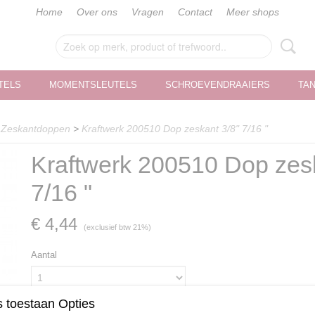
Home
Over ons
Vragen
Contact
Meer shops
TELS
MOMENTSLEUTELS
SCHROEVENDRAAIERS
TA
>
Zeskantdoppen
>
Kraftwerk 200510 Dop zeskant 3/8" 7/16 "
Kraftwerk 200510 Dop zesk
7/16 "
€ 4,44
(exclusief btw 21%)
Aantal
 toestaan Opties