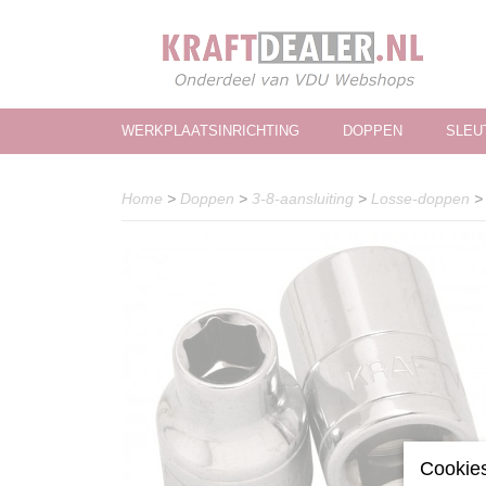
WERKPLAATSINRICHTING
DOPPEN
SLEU
Home
>
Doppen
>
3-8-aansluiting
>
Losse-doppen
Cookies