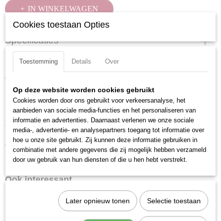
IN WINKELWAGEN
Cookies toestaan Opties
Specificaties
Productcode
Omschrijving
Toestemming
Details
Over
200110
Verchroomd en voorzien van gekartelde rand.
EAN code
Op deze website worden cookies gebruikt
7612206002882
Uitvoering: Zeskant
Cookies worden door ons gebruikt voor verkeersanalyse, het
Productcode leverancier
aanbieden van sociale media-functies en het personaliseren van
Materiaal: Chroom Vanadium
200110
informatie en advertenties. Daarnaast verlenen we onze sociale
Totale lengte: 25 mm
media-, advertentie- en analysepartners toegang tot informatie over
hoe u onze site gebruikt. Zij kunnen deze informatie gebruiken in
Aandrijfgrootte: 3/8 inch
combinatie met andere gegevens die zij mogelijk hebben verzameld
DIN ISO: DIN 3124 / ISO 2725-1
door uw gebruik van hun diensten of die u hen hebt verstrekt.
Ook interessant
Later opnieuw tonen
Selectie toestaan