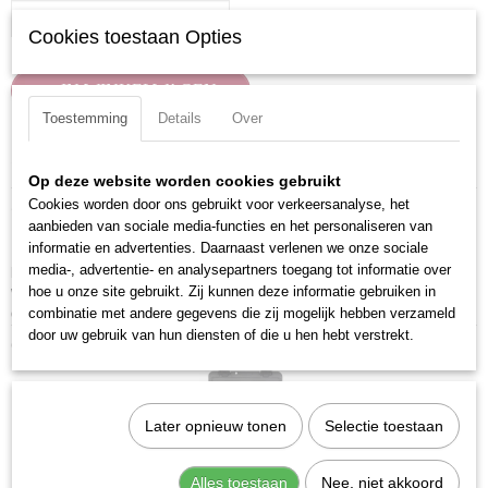
Cookies toestaan Opties
IN WINKELWAGEN
Toestemming
Details
Over
Specificaties
Op deze website worden cookies gebruikt
Productcode
Cookies worden door ons gebruikt voor verkeersanalyse, het
Omschrijving
30680-04
aanbieden van sociale media-functies en het personaliseren van
Let op: op de afbeelding wordt de hele set getoond, het aangeboden
EAN code
informatie en advertenties. Daarnaast verlenen we onze sociale
product is één losse dop uit de getoonde set.Let op: op de afbeelding
7612206119856
media-, advertentie- en analysepartners toegang tot informatie over
wordt de hele set getoond, het aangeboden product is één losse dop uit
hoe u onze site gebruikt. Zij kunnen deze informatie gebruiken in
Productcode leverancier
de getoonde set.
combinatie met andere gegevens die zij mogelijk hebben verzameld
30680-04
door uw gebruik van hun diensten of die u hen hebt verstrekt.
Ook interessant
Later opnieuw tonen
Selectie toestaan
Alles toestaan
Nee, niet akkoord