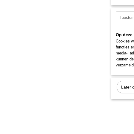
Toeste
Op deze 
Cookies wo
functies e
media-, ad
kunnen dez
verzameld 
Later 