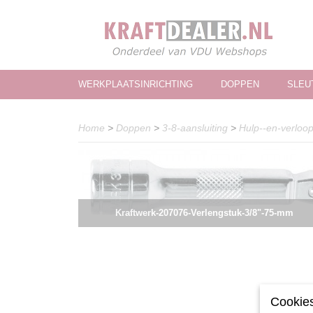
WERKPLAATSINRICHTING
DOPPEN
SLEU
Home
>
Doppen
>
3-8-aansluiting
>
Hulp--en-verloo
Kraftwerk-207076-Verlengstuk-3/8"-75-mm
Cookies