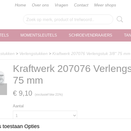
Home
Over ons
Vragen
Contact
Meer shops
TELS
MOMENTSLEUTELS
SCHROEVENDRAAIERS
TA
pstukken
>
Verlengstukken
>
Kraftwerk 207076 Verlengstuk 3/8" 75 mm
Kraftwerk 207076 Verlengs
75 mm
€ 9,10
(exclusief btw 21%)
Aantal
 toestaan Opties