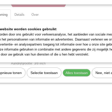
IN WINKELWAGEN
mming
Details
Over
Specificaties
Productcode
207076
website worden cookies gebruikt
Omschrijving
EAN code
7612206031776
rden door ons gebruikt voor verkeersanalyse, het aanbieden van sociale med
Productcode leverancier
207076
n het personaliseren van informatie en advertenties. Daarnaast verlenen we o
Verchroomd en voorzien van 20° zwenkbaar aandrijfvierkant.
vertentie- en analysepartners toegang tot informatie over hoe u onze site gebru
Materiaal: Chroom Vanadium
e informatie gebruiken in combinatie met andere gegevens die zij mogelijk 
door uw gebruik van hun diensten of die u hen hebt verstrekt.
Totale lengte: 75 mm
Aandrijfgrootte: 3/8 inch
opnieuw tonen
Selectie toestaan
Alles toestaan
Nee, niet 