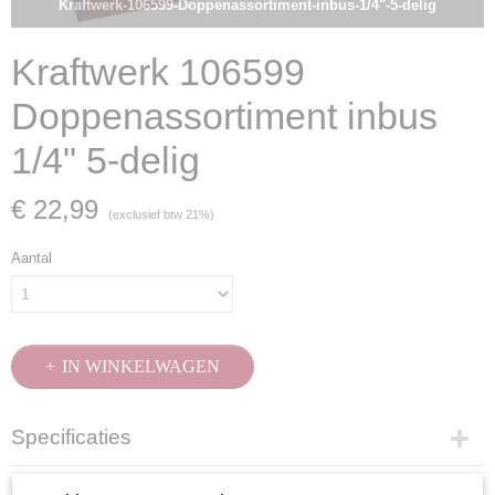
Kraftwerk-106599-Doppenassortiment-inbus-1/4"-5-delig
Kraftwerk 106599
Doppenassortiment inbus
1/4" 5-delig
€ 22,99
(exclusief btw 21%)
Aantal
IN WINKELWAGEN
Specificaties
Productcode
Omschrijving