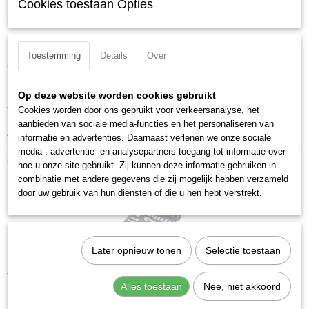
Cookies toestaan Opties
106599
5-delig bitdoppenset op magnetische rail bestaand uit:
EAN code
7612206087513
Inbus bitdoppen 1/8 - 5/32 - 3/16 - 7/32 - 1/4 "
Productcode leverancier
Toestemming
Details
Over
106599
Gewicht: 188 g
Materiaal: S2 Staal
Op deze website worden cookies gebruikt
Cookies worden door ons gebruikt voor verkeersanalyse, het
Totale lengte: 115 mm
aanbieden van sociale media-functies en het personaliseren van
Aandrijfgrootte: 1/4 inch
informatie en advertenties. Daarnaast verlenen we onze sociale
media-, advertentie- en analysepartners toegang tot informatie over
Ook interessant
hoe u onze site gebruikt. Zij kunnen deze informatie gebruiken in
combinatie met andere gegevens die zij mogelijk hebben verzameld
door uw gebruik van hun diensten of die u hen hebt verstrekt.
Later opnieuw tonen
Selectie toestaan
Kraftwerk 204.101.000 Doppenassortiment met ratel 1/4" 42-delig
€ 36,22
Alles toestaan
Nee, niet akkoord