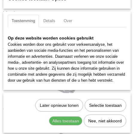
9-Delig doppenset op magnetische klemlijst.
EAN code
7612206087346
Inhoud:
Productcode leverancier
Lange doppen 3/16 - 7/32 - 1/4 - 9/32 - 5/16 - 11/32 - 3/8 - 7/16 - 1/2"
101599
Toestemming
Details
Over
Materiaal: Chroom Vanadium
Totale lengte: 185 mm
Op deze website worden cookies gebruikt
Cookies worden door ons gebruikt voor verkeersanalyse, het
Aandrijfgrootte: 1/4 inch
aanbieden van sociale media-functies en het personaliseren van
informatie en advertenties. Daarnaast verlenen we onze sociale
Ook interessant
media-, advertentie- en analysepartners toegang tot informatie over
hoe u onze site gebruikt. Zij kunnen deze informatie gebruiken in
combinatie met andere gegevens die zij mogelijk hebben verzameld
door uw gebruik van hun diensten of die u hen hebt verstrekt.
Kraftwerk 204.101.000 Doppenassortiment met ratel 1/4" 42-delig
Later opnieuw tonen
Selectie toestaan
€ 36,22
Alles toestaan
Nee, niet akkoord