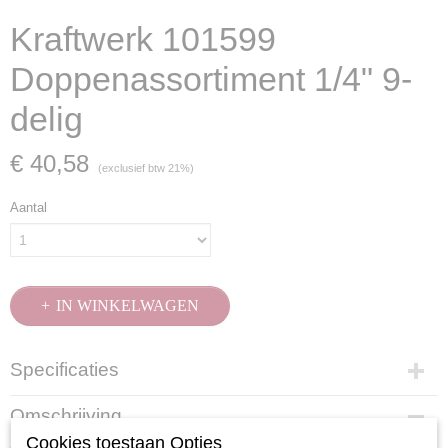
Kraftwerk 101599
Doppenassortiment 1/4" 9-
delig
€ 40,58
(exclusief btw 21%)
Aantal
IN WINKELWAGEN
Specificaties
Productcode
Omschrijving
101599
Cookies toestaan Opties