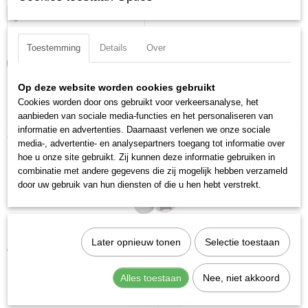
Toestemming
Details
Over
IN WINKELWAGEN
Op deze website worden cookies gebruikt
Cookies worden door ons gebruikt voor verkeersanalyse, het
Specificaties
aanbieden van sociale media-functies en het personaliseren van
informatie en advertenties. Daarnaast verlenen we onze sociale
Productcode
Ook interessant
media-, advertentie- en analysepartners toegang tot informatie over
115320
hoe u onze site gebruikt. Zij kunnen deze informatie gebruiken in
EAN code
combinatie met andere gegevens die zij mogelijk hebben verzameld
7612206091299
door uw gebruik van hun diensten of die u hen hebt verstrekt.
Productcode leverancier
115320
Kraftwerk 105020 Dop Torx 1/4" T20
Later opnieuw tonen
Selectie toestaan
€ 4,24
Alles toestaan
Nee, niet akkoord