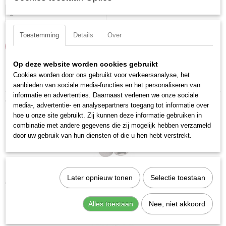
Toestemming
Details
Over
IN WINKELWAGEN
Op deze website worden cookies gebruikt
Cookies worden door ons gebruikt voor verkeersanalyse, het
Specificaties
aanbieden van sociale media-functies en het personaliseren van
informatie en advertenties. Daarnaast verlenen we onze sociale
Productcode
Ook interessant
media-, advertentie- en analysepartners toegang tot informatie over
115308
hoe u onze site gebruikt. Zij kunnen deze informatie gebruiken in
EAN code
combinatie met andere gegevens die zij mogelijk hebben verzameld
7612206091251
door uw gebruik van hun diensten of die u hen hebt verstrekt.
Productcode leverancier
115308
Kraftwerk 105020 Dop Torx 1/4" T20
Later opnieuw tonen
Selectie toestaan
€ 4,24
Alles toestaan
Nee, niet akkoord