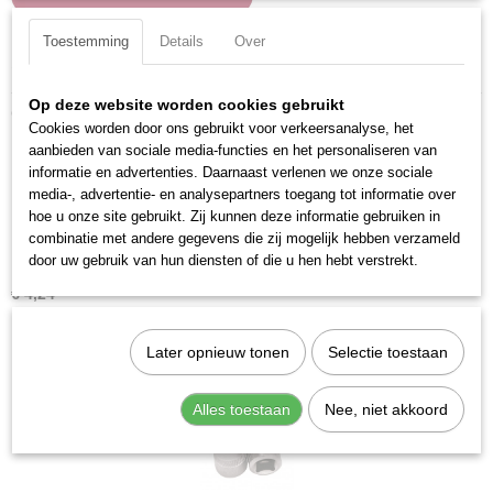
Toestemming
Details
Over
Specificaties
Op deze website worden cookies gebruikt
Productcode
Ook interessant
115020
Cookies worden door ons gebruikt voor verkeersanalyse, het
aanbieden van sociale media-functies en het personaliseren van
EAN code
informatie en advertenties. Daarnaast verlenen we onze sociale
7612206090483
media-, advertentie- en analysepartners toegang tot informatie over
Productcode leverancier
hoe u onze site gebruikt. Zij kunnen deze informatie gebruiken in
115020
combinatie met andere gegevens die zij mogelijk hebben verzameld
door uw gebruik van hun diensten of die u hen hebt verstrekt.
Kraftwerk 105020 Dop Torx 1/4" T20
€ 4,24
Later opnieuw tonen
Selectie toestaan
Alles toestaan
Nee, niet akkoord