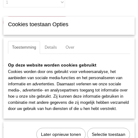
IN WINKELWAGEN
Cookies toestaan Opties
Specificaties
Toestemming
Details
Over
Productcode
Omschrijving
105008
Op deze website worden cookies gebruikt
Voorzien van gekartelde rand.
EAN code
Cookies worden door ons gebruikt voor verkeersanalyse, het
7612206001069
Uitvoering: Torx
aanbieden van sociale media-functies en het personaliseren van
Productcode leverancier
informatie en advertenties. Daarnaast verlenen we onze sociale
Materiaal: S2 Staal
105008
media-, advertentie- en analysepartners toegang tot informatie over
hoe u onze site gebruikt. Zij kunnen deze informatie gebruiken in
Totale lengte: 38 mm
combinatie met andere gegevens die zij mogelijk hebben verzameld
Grootte: T8
door uw gebruik van hun diensten of die u hen hebt verstrekt.
Maat: T8
Aandrijfgrootte: 1/4 inch
Later opnieuw tonen
Selectie toestaan