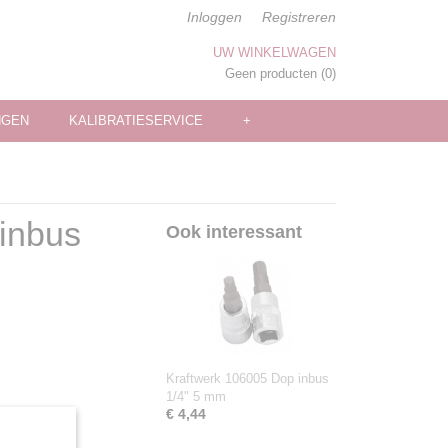
Inloggen
Registreren
UW WINKELWAGEN
Geen producten
(0)
NGEN
KALIBRATIESERVICE
+
 inbus
Ook interessant
Kraftwerk 106005 Dop inbus
1/4" 5 mm
€ 4,44