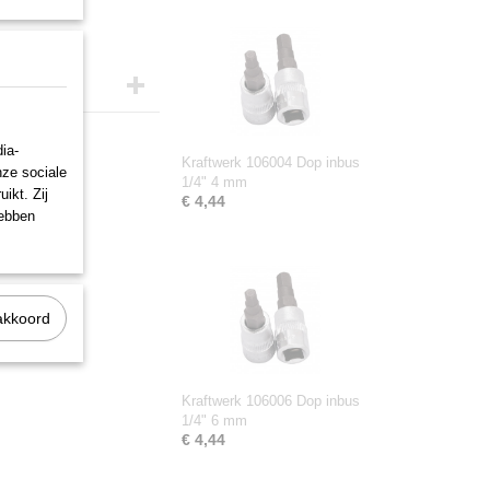
ia-
Kraftwerk 106004 Dop inbus
nze sociale
1/4" 4 mm
ikt. Zij
€ 4,44
hebben
akkoord
Kraftwerk 106006 Dop inbus
1/4" 6 mm
€ 4,44