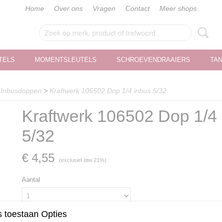
Home
Over ons
Vragen
Contact
Meer shops
TELS
MOMENTSLEUTELS
SCHROEVENDRAAIERS
TA
>
Inbusdoppen
>
Kraftwerk 106502 Dop 1/4 inbus 5/32
Kraftwerk 106502 Dop 1/4
5/32
€ 4,55
(exclusief btw 21%)
Aantal
 toestaan Opties