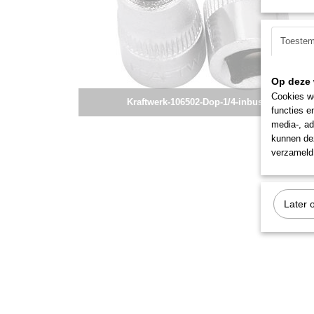
Toeste
Op deze 
Cookies wo
Kraftwerk-106502-Dop-1/4-inbus-5/32
functies e
media-, ad
kunnen dez
verzameld 
Later 