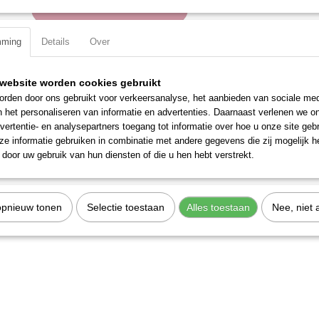
IN WINKELWAGEN
mming
Details
Over
Specificaties
Productcode
106502
website worden cookies gebruikt
EAN code
7612206001359
rden door ons gebruikt voor verkeersanalyse, het aanbieden van sociale med
Productcode leverancier
106502
n het personaliseren van informatie en advertenties. Daarnaast verlenen we o
vertentie- en analysepartners toegang tot informatie over hoe u onze site gebru
e informatie gebruiken in combinatie met andere gegevens die zij mogelijk 
door uw gebruik van hun diensten of die u hen hebt verstrekt.
opnieuw tonen
Selectie toestaan
Alles toestaan
Nee, niet 