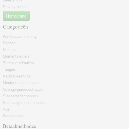
Meer shops
Privacy beleid
Herroeping
Categorieën
Werkplaatsinrichting
Doppen
Sleutels
Momentsleutels
Schroevendraaiers
Tangen
Kalibratieservice
Meetgereedschappen
Overige-gereedschappen
Slaggereedschappen
Speciaalgereedschappen
Vde
Werkkleding
Betaalmethodes