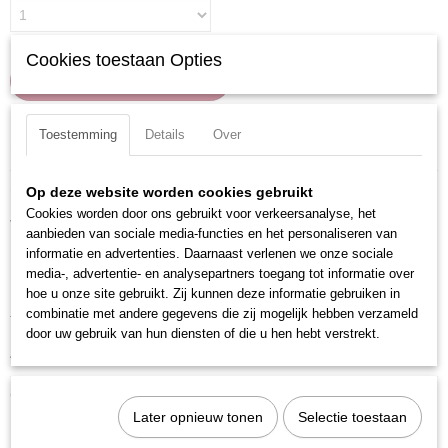
Cookies toestaan Opties
IN WINKELWAGEN
Toestemming
Details
Over
Specificaties
Productcode
Omschrijving
Op deze website worden cookies gebruikt
106007
Cookies worden door ons gebruikt voor verkeersanalyse, het
Voorzien van gekartelde rand.
EAN code
aanbieden van sociale media-functies en het personaliseren van
7612206031745
informatie en advertenties. Daarnaast verlenen we onze sociale
Uitvoering: Inbus
Productcode leverancier
media-, advertentie- en analysepartners toegang tot informatie over
Materiaal: S2 Staal
106007
hoe u onze site gebruikt. Zij kunnen deze informatie gebruiken in
combinatie met andere gegevens die zij mogelijk hebben verzameld
Totale lengte: 38 mm
door uw gebruik van hun diensten of die u hen hebt verstrekt.
Aandrijfgrootte: 1/4 inch
Ook interessant
Later opnieuw tonen
Selectie toestaan