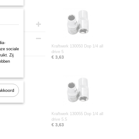
ia-
Kraftwerk 130050 Dop 1/4 all
nze sociale
drive 5
ikt. Zij
€ 3,63
hebben
akkoord
Kraftwerk 130055 Dop 1/4 all
drive 5.5
€ 3,63