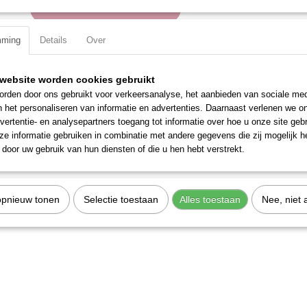
IN WINKELWAGEN
mming
Details
Over
Specificaties
Productcode
130045
website worden cookies gebruikt
Omschrijving
EAN code
7612206069250
rden door ons gebruikt voor verkeersanalyse, het aanbieden van sociale med
Productcode leverancier
130045
n het personaliseren van informatie en advertenties. Daarnaast verlenen we o
Geschikt voor metrische / Torx / veeltand en inch bouten.
vertentie- en analysepartners toegang tot informatie over hoe u onze site gebru
e informatie gebruiken in combinatie met andere gegevens die zij mogelijk 
door uw gebruik van hun diensten of die u hen hebt verstrekt.
opnieuw tonen
Selectie toestaan
Alles toestaan
Nee, niet 