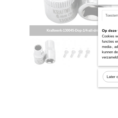
Toeste
Kraftwerk-130045-Dop-1/4-all-drive-4.5
Op deze 
Cookies wo
functies e
media-, ad
kunnen dez
verzameld 
Later 