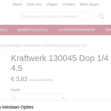
Home
Over ons
Vragen
Contact
Meer shops
TELS
MOMENTSLEUTELS
SCHROEVENDRAAIERS
TA
>
Combidoppen
>
Kraftwerk 130045 Dop 1/4 all drive 4.5
Kraftwerk 130045 Dop 1/4 a
4.5
€ 3,63
(exclusief btw 21%)
Aantal
 toestaan Opties