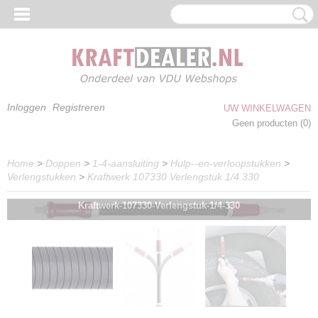
Inloggen
Registreren
UW WINKELWAGEN
Geen producten
(0)
Home
>
Doppen
>
1-4-aansluiting
>
Hulp--en-verloopstukken
>
Verlengstukken
>
Kraftwerk 107330 Verlengstuk 1/4 330
Kraftwerk-107330-Verlengstuk-1/4-330