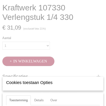
Kraftwerk 107330
Verlengstuk 1/4 330
€ 31,09
(exclusief btw 21%)
Aantal
IN WINKELWAGEN
Specificaties
Cookies toestaan Opties
Productcode
Ook interessant
107330
EAN code
7612206094009
Toestemming
Details
Over
Productcode leverancier