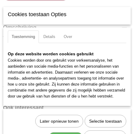
Specificaties
Cookies toestaan Opties
Productcode
Omschrijving
300220
Toestemming
Details
Over
Verchroomd en voorzien van gekartelde rand.
EAN code
7612206003902
Uitvoering: Zeskant
Productcode leverancier
Op deze website worden cookies gebruikt
Materiaal: Chroom Vanadium
300220
Cookies worden door ons gebruikt voor verkeersanalyse, het
aanbieden van sociale media-functies en het personaliseren van
Totale lengte: 38 mm
informatie en advertenties. Daarnaast verlenen we onze sociale
Maat: 22 mm
media-, advertentie- en analysepartners toegang tot informatie over
hoe u onze site gebruikt. Zij kunnen deze informatie gebruiken in
Aandrijfgrootte: 1/2 inch
combinatie met andere gegevens die zij mogelijk hebben verzameld
DIN ISO: DIN 3124 / ISO 2725-1
door uw gebruik van hun diensten of die u hen hebt verstrekt.
Ook interessant
Later opnieuw tonen
Selectie toestaan