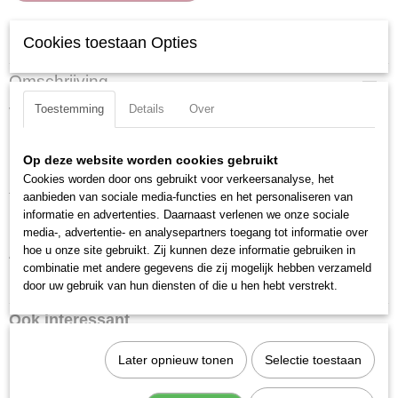
Specificaties
Cookies toestaan Opties
Productcode
Omschrijving
300120
Toestemming
Details
Over
Verchroomd en voorzien van gekartelde rand.
EAN code
7612206003803
Uitvoering: Zeskant
Productcode leverancier
Op deze website worden cookies gebruikt
Materiaal: Chroom Vanadium
300120
Cookies worden door ons gebruikt voor verkeersanalyse, het
aanbieden van sociale media-functies en het personaliseren van
Totale lengte: 38 mm
informatie en advertenties. Daarnaast verlenen we onze sociale
Maat: 12 mm
media-, advertentie- en analysepartners toegang tot informatie over
hoe u onze site gebruikt. Zij kunnen deze informatie gebruiken in
Aandrijfgrootte: 1/2 inch
combinatie met andere gegevens die zij mogelijk hebben verzameld
DIN ISO: DIN 3124 / ISO 2725-1
door uw gebruik van hun diensten of die u hen hebt verstrekt.
Ook interessant
Later opnieuw tonen
Selectie toestaan