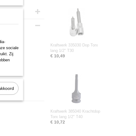
ia-
Kraftwerk 335030 Dop Torx
nze sociale
lang 1/2" T30
ikt. Zij
€ 10,49
hebben
akkoord
Kraftwerk 385040 Krachtdop
Torx lang 1/2" T40
€ 10,72