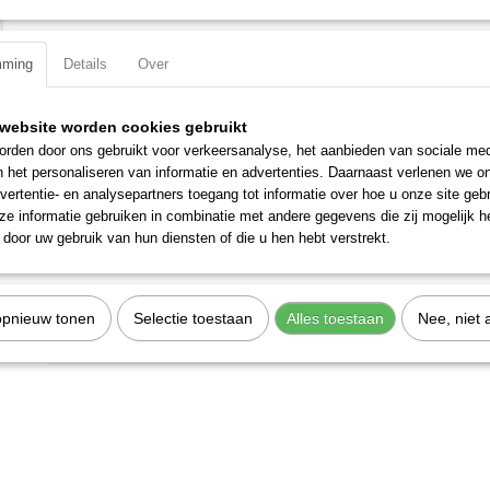
Specificaties
mming
Details
Over
Productcode
325055
Omschrijving
EAN code
7612206014960
Productcode leverancier
325055
website worden cookies gebruikt
Verchroomd en voorzien van een gekartelde rand.
rden door ons gebruikt voor verkeersanalyse, het aanbieden van sociale med
Uitvoering: Torx
n het personaliseren van informatie en advertenties. Daarnaast verlenen we o
vertentie- en analysepartners toegang tot informatie over hoe u onze site gebru
Materiaal: S2 Staal
e informatie gebruiken in combinatie met andere gegevens die zij mogelijk 
Totale lengte: 56 mm
door uw gebruik van hun diensten of die u hen hebt verstrekt.
Grootte: T55
Maat: T55
opnieuw tonen
Selectie toestaan
Alles toestaan
Nee, niet 
Aandrijfgrootte: 1/2 inch