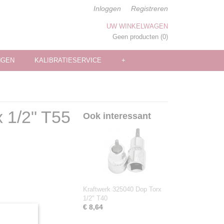
Inloggen
Registreren
UW WINKELWAGEN
Geen producten
(0)
NGEN
KALIBRATIESERVICE
+
 1/2" T55
Ook interessant
Kraftwerk 325040 Dop Torx
1/2" T40
€ 8,64