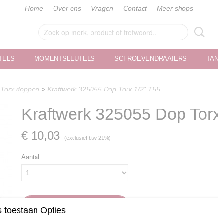
Home
Over ons
Vragen
Contact
Meer shops
TELS
MOMENTSLEUTELS
SCHROEVENDRAAIERS
TA
>
Torx doppen
>
Kraftwerk 325055 Dop Torx 1/2" T55
Kraftwerk 325055 Dop Torx
€ 10,03
(exclusief btw 21%)
Aantal
IN WINKELWAGEN
 toestaan Opties