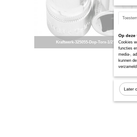
Toeste
Op deze 
Kraftwerk-325055-Dop-Torx-1/2"-T55
Cookies wo
functies e
media-, ad
kunnen dez
verzameld 
Later 