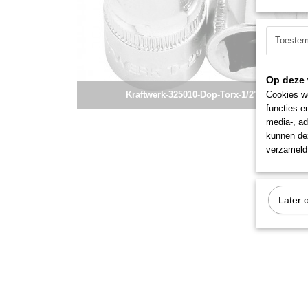
Toeste
Op deze 
Kraftwerk-325010-Dop-Torx-1/2"-T10
Cookies wo
functies e
media-, ad
kunnen dez
verzameld 
Later 