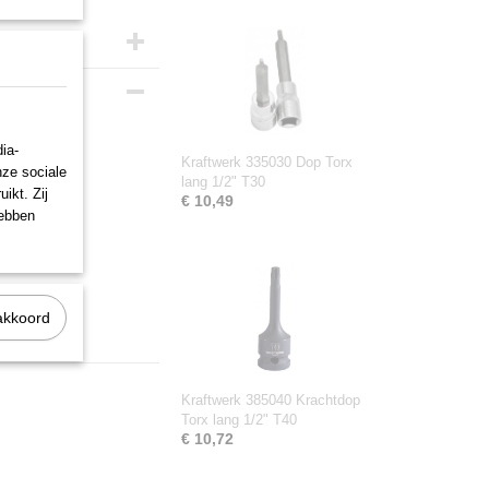
ia-
Kraftwerk 335030 Dop Torx
nze sociale
lang 1/2" T30
ikt. Zij
€ 10,49
hebben
akkoord
Kraftwerk 385040 Krachtdop
Torx lang 1/2" T40
€ 10,72