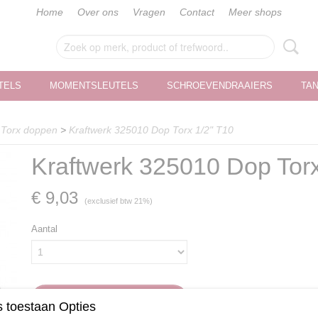
Home
Over ons
Vragen
Contact
Meer shops
TELS
MOMENTSLEUTELS
SCHROEVENDRAAIERS
TA
>
Torx doppen
>
Kraftwerk 325010 Dop Torx 1/2" T10
Kraftwerk 325010 Dop Torx
€ 9,03
(exclusief btw 21%)
Aantal
IN WINKELWAGEN
 toestaan Opties