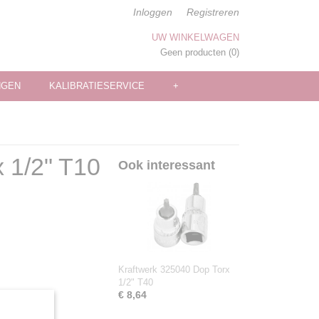
Inloggen
Registreren
UW WINKELWAGEN
Geen producten
(0)
NGEN
KALIBRATIESERVICE
+
 1/2" T10
Ook interessant
Kraftwerk 325040 Dop Torx
1/2" T40
€ 8,64