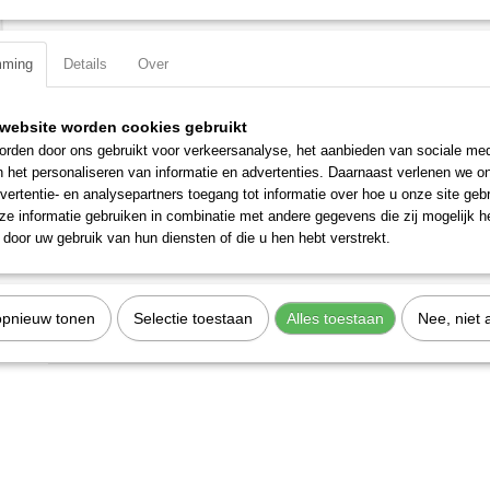
Specificaties
mming
Details
Over
Productcode
325010
Omschrijving
EAN code
7612206031097
Productcode leverancier
325010
website worden cookies gebruikt
Verchroomd en voorzien van een gekartelde rand.
rden door ons gebruikt voor verkeersanalyse, het aanbieden van sociale med
Uitvoering: Torx
n het personaliseren van informatie en advertenties. Daarnaast verlenen we o
vertentie- en analysepartners toegang tot informatie over hoe u onze site gebru
Materiaal: S2 Staal
e informatie gebruiken in combinatie met andere gegevens die zij mogelijk 
Totale lengte: 56 mm
door uw gebruik van hun diensten of die u hen hebt verstrekt.
Grootte: T10
Maat: T10
opnieuw tonen
Selectie toestaan
Alles toestaan
Nee, niet 
Aandrijfgrootte: 1/2 inch