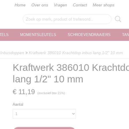
Home
Over ons
Vragen
Contact
Meer shops
TELS
MOMENTSLEUTELS
SCHROEVENDRAAIERS
TA
>
Inbusdoppen
>
Kraftwerk 386010 Krachtdop inbus lang 1/2" 10 mm
Kraftwerk 386010 Krachtd
lang 1/2" 10 mm
€ 11,19
(exclusief btw 21%)
Aantal