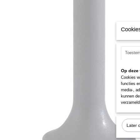
Cookies
Toeste
Op deze 
Cookies wo
functies e
media-, ad
kunnen dez
verzameld 
Later 