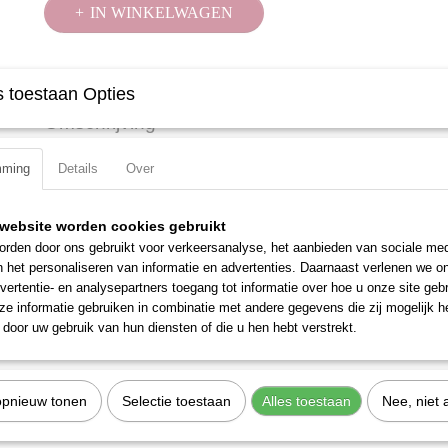
IN WINKELWAGEN
Specificaties
 toestaan Opties
Productcode
386010
Omschrijving
EAN code
7612206095617
Productcode leverancier
386010
Met boring voor borgpen.
mming
Details
Over
Uitvoering: Inbus, lang
Materiaal: Chroom Molybdeen
website worden cookies gebruikt
rden door ons gebruikt voor verkeersanalyse, het aanbieden van sociale med
Totale lengte: 78 mm
n het personaliseren van informatie en advertenties. Daarnaast verlenen we o
Maat: 10 mm
vertentie- en analysepartners toegang tot informatie over hoe u onze site gebru
e informatie gebruiken in combinatie met andere gegevens die zij mogelijk 
Aandrijfgrootte: 1/2 inch
door uw gebruik van hun diensten of die u hen hebt verstrekt.
opnieuw tonen
Selectie toestaan
Alles toestaan
Nee, niet 