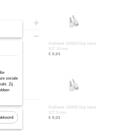
Kraftwerk 326010 Dop inbus
1/2" 10 mm
€ 8,64
ia-
nze sociale
ikt. Zij
hebben
Kraftwerk 326005 Dop inbus
1/2" 5 mm
akkoord
€ 9,03