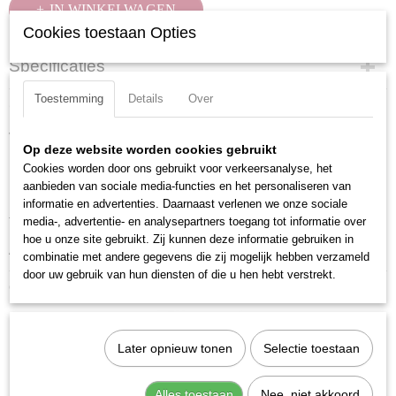
IN WINKELWAGEN
Cookies toestaan Opties
Specificaties
Productcode
Toestemming
Details
Over
Omschrijving
326007
Verchroomd en voorzien van een gekartelde rand.
EAN code
Op deze website worden cookies gebruikt
7612206031134
Uitvoering: Inbus
Cookies worden door ons gebruikt voor verkeersanalyse, het
Productcode leverancier
aanbieden van sociale media-functies en het personaliseren van
Materiaal: S2 Staal
326007
informatie en advertenties. Daarnaast verlenen we onze sociale
media-, advertentie- en analysepartners toegang tot informatie over
Totale lengte: 55 mm
hoe u onze site gebruikt. Zij kunnen deze informatie gebruiken in
Aandrijfgrootte: 1/2 inch
combinatie met andere gegevens die zij mogelijk hebben verzameld
door uw gebruik van hun diensten of die u hen hebt verstrekt.
Ook interessant
Later opnieuw tonen
Selectie toestaan
Alles toestaan
Nee, niet akkoord