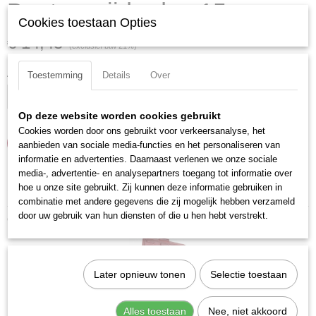
Boutverwijderdop 15mm
Cookies toestaan Opties
€ 14,43
(exclusief btw 21%)
Aantal
Toestemming
Details
Over
Op deze website worden cookies gebruikt
Cookies worden door ons gebruikt voor verkeersanalyse, het
IN WINKELWAGEN
aanbieden van sociale media-functies en het personaliseren van
informatie en advertenties. Daarnaast verlenen we onze sociale
media-, advertentie- en analysepartners toegang tot informatie over
Specificaties
hoe u onze site gebruikt. Zij kunnen deze informatie gebruiken in
combinatie met andere gegevens die zij mogelijk hebben verzameld
Productcode
door uw gebruik van hun diensten of die u hen hebt verstrekt.
Ook interessant
3058-15
EAN code
7612206081900
Later opnieuw tonen
Selectie toestaan
Productcode leverancier
3058-15
Alles toestaan
Nee, niet akkoord