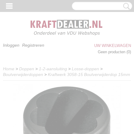
Inloggen
Registreren
UW WINKELWAGEN
Geen producten
(0)
Home
>
Doppen
>
1-2-aansluiting
>
Losse-doppen
>
Boutverwijderdoppen
>
Kraftwerk 3058-15 Boutverwijderdop 15mm