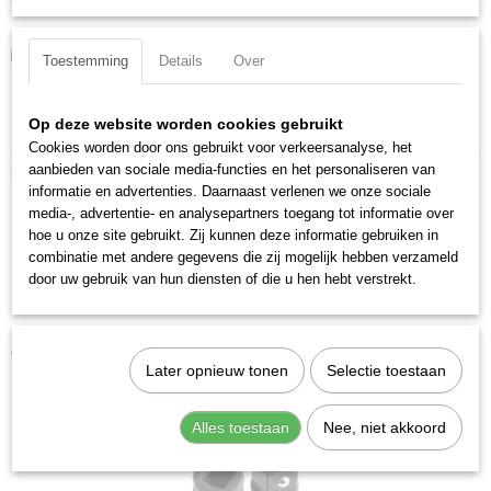
IN WINKELWAGEN
Toestemming
Details
Over
Specificaties
Op deze website worden cookies gebruikt
Cookies worden door ons gebruikt voor verkeersanalyse, het
Productcode
aanbieden van sociale media-functies en het personaliseren van
Ook interessant
381516
informatie en advertenties. Daarnaast verlenen we onze sociale
media-, advertentie- en analysepartners toegang tot informatie over
EAN code
hoe u onze site gebruikt. Zij kunnen deze informatie gebruiken in
7612206030441
combinatie met andere gegevens die zij mogelijk hebben verzameld
Productcode leverancier
door uw gebruik van hun diensten of die u hen hebt verstrekt.
381516
Kraftwerk 311516 Verloopstuk 1/2"
€ 7,91
Later opnieuw tonen
Selectie toestaan
Alles toestaan
Nee, niet akkoord