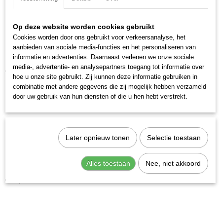
EAN code
7612206100410
Op deze website worden cookies gebruikt
Productcode leverancier
Cookies worden door ons gebruikt voor verkeersanalyse, het
3235K3
aanbieden van sociale media-functies en het personaliseren van
informatie en advertenties. Daarnaast verlenen we onze sociale
Kraftwerk 3232 Momentsleutel 1/4" 4 - 20 Nm
media-, advertentie- en analysepartners toegang tot informatie over
€ 77,74
hoe u onze site gebruikt. Zij kunnen deze informatie gebruiken in
combinatie met andere gegevens die zij mogelijk hebben verzameld
door uw gebruik van hun diensten of die u hen hebt verstrekt.
Later opnieuw tonen
Selectie toestaan
Alles toestaan
Nee, niet akkoord
Kraftwerk 3233 Momentsleutel 3/8" 10 - 60 Nm
€ 76,45