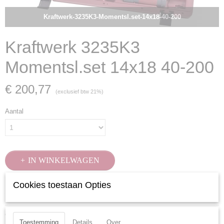
Kraftwerk-3235K3-Momentsl.set-14x18-40-200
Kraftwerk 3235K3
Momentsl.set 14x18 40-200
€ 200,77
(exclusief btw 21%)
Aantal
IN WINKELWAGEN
Cookies toestaan Opties
Specificaties
Productcode
Ook interessant
3235K3
Toestemming
Details
Over