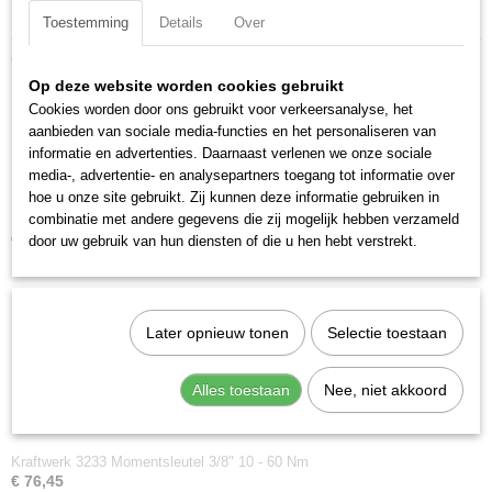
Specificaties
Toestemming
Details
Over
Productcode
Ook interessant
2045E
Op deze website worden cookies gebruikt
EAN code
Cookies worden door ons gebruikt voor verkeersanalyse, het
7612206116770
aanbieden van sociale media-functies en het personaliseren van
Productcode leverancier
informatie en advertenties. Daarnaast verlenen we onze sociale
2045E
media-, advertentie- en analysepartners toegang tot informatie over
hoe u onze site gebruikt. Zij kunnen deze informatie gebruiken in
combinatie met andere gegevens die zij mogelijk hebben verzameld
Kraftwerk 3232 Momentsleutel 1/4" 4 - 20 Nm
€ 77,74
door uw gebruik van hun diensten of die u hen hebt verstrekt.
Later opnieuw tonen
Selectie toestaan
Alles toestaan
Nee, niet akkoord
Kraftwerk 3233 Momentsleutel 3/8" 10 - 60 Nm
€ 76,45